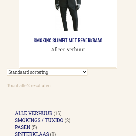
SMOKING SLIMFIT MET REVERKRAAG
Alleen verhuur
Toont alle 2 resultaten
16
ALLE VERHUUR
16
producten
2
SMOKINGS / TUXIDO
2
5
producten
PASEN
5
producten
8
SINTERKLAAS
8