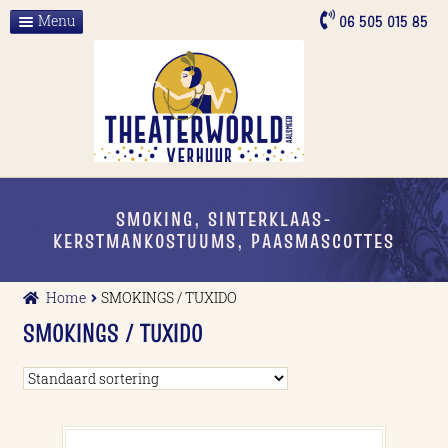
Ga
Ga
06 505 015 85
Menu
door
naar
Home
naar
de
navigatie
inhoud
Over ons
ALLE VERHUUR
Contact
SMOKING, SINTERKLAAS-
KERSTMANKOSTUUMS, PAASMASCOTTES
Home
SMOKINGS / TUXIDO
SMOKINGS / TUXIDO