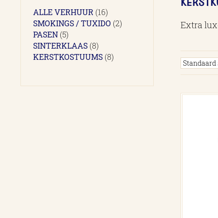
KERST
16
ALLE VERHUUR
16
producten
2
SMOKINGS / TUXIDO
2
Extra lu
5
producten
PASEN
5
producten
8
SINTERKLAAS
8
producten
8
KERSTKOSTUUMS
8
producten