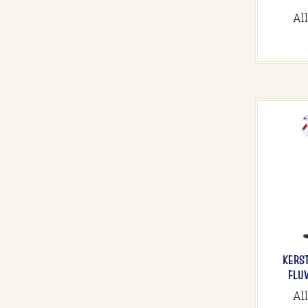
Al
KERS
FLU
Al