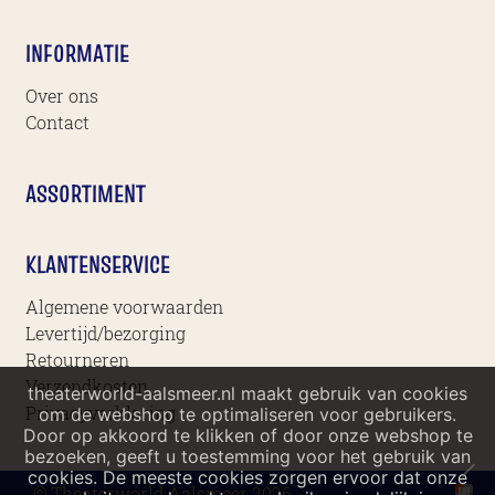
INFORMATIE
Over ons
Contact
ASSORTIMENT
KLANTENSERVICE
Algemene voorwaarden
Levertijd/bezorging
Retourneren
Verzendkosten
theaterworld-aalsmeer.nl maakt gebruik van cookies
Privacyverklaring
om de webshop te optimaliseren voor gebruikers.
Door op akkoord te klikken of door onze webshop te
bezoeken, geeft u toestemming voor het gebruik van
cookies. De meeste cookies zorgen ervoor dat onze
© Theaterworld Aalsmeer 2026