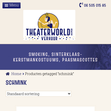
Ga
Ga
06 505 015 85
Menu
door
naar
Home
naar
de
navigatie
inhoud
Over ons
ALLE VERHUUR
Contact
SMOKING, SINTERKLAAS-
KERSTMANKOSTUUMS, PAASMASCOTTES
Home
Producten getagged “schmink”
SCHMINK