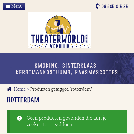
Ga
Ga
06 505 015 85
Menu
door
naar
Home
naar
de
navigatie
inhoud
Over ons
ALLE VERHUUR
Contact
SMOKING, SINTERKLAAS-
KERSTMANKOSTUUMS, PAASMASCOTTES
Home
Producten getagged “rotterdam”
ROTTERDAM
Geen producten gevonden die aan je
zoekcriteria voldoen.