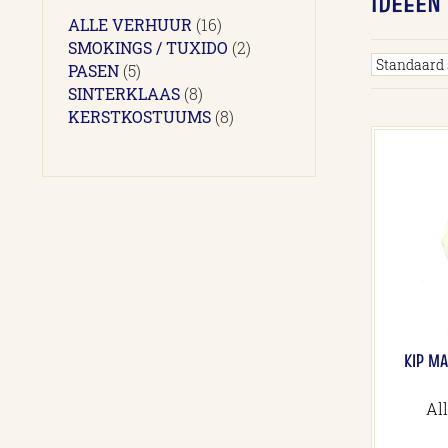
IDEEËN
16
ALLE VERHUUR
16
producten
2
SMOKINGS / TUXIDO
2
5
producten
PASEN
5
producten
8
SINTERKLAAS
8
producten
8
KERSTKOSTUUMS
8
producten
KIP M
Al