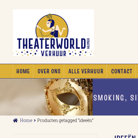
Ga
Ga
door
naar
naar
de
navigatie
inhoud
HOME
OVER ONS
ALLE VERHUUR
CONTACT
SMOKING, S
Home
Producten getagged “ideeën”