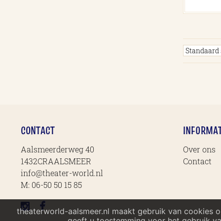
CONTACT
INFORMAT
Aalsmeerderweg 40
Over ons
1432CRAALSMEER
Contact
info@theater-world.nl
M:
06-50 50 15 85
theaterworld-aalsmeer.nl maakt gebruik van cookies 
geeft u toestemming voor het gebruik va