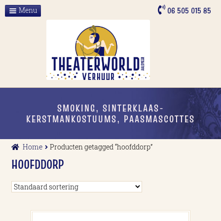
Ga
Ga
06 505 015 85
Menu
door
naar
Home
naar
de
navigatie
inhoud
Over ons
ALLE VERHUUR
Contact
SMOKING, SINTERKLAAS-
KERSTMANKOSTUUMS, PAASMASCOTTES
Home
Producten getagged “hoofddorp”
HOOFDDORP