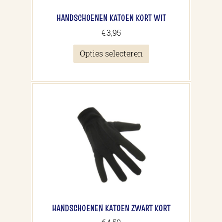
HANDSCHOENEN KATOEN KORT WIT
€
3,95
Dit
Opties selecteren
product
heeft
meerdere
variaties.
Deze
optie
kan
gekozen
worden
op
de
productpagina
HANDSCHOENEN KATOEN ZWART KORT