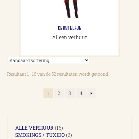
KERSTELFJE
Alleen verhuur
Resultaat 1–16 van de 52 resultaten wordt getoond
1
2
3
4
16
ALLE VERHUUR
16
producten
2
SMOKINGS / TUXIDO
2