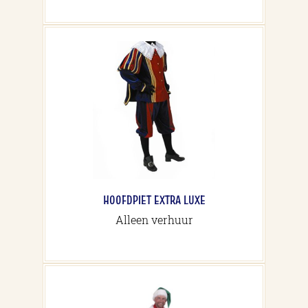
heeft
meerdere
variaties.
Deze
optie
kan
gekozen
worden
op
de
productpagina
HOOFDPIET EXTRA LUXE
Alleen verhuur