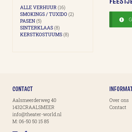
FEESTJ
16
ALLE VERHUUR
16
producten
2
SMOKINGS / TUXIDO
2
G
5
producten
PASEN
5
producten
8
SINTERKLAAS
8
producten
8
KERSTKOSTUUMS
8
producten
CONTACT
INFORMAT
Aalsmeerderweg 40
Over ons
1432CRAALSMEER
Contact
info@theater-world.nl
M:
06-50 50 15 85