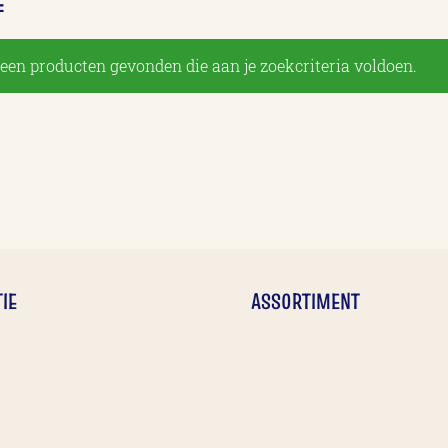
E
een producten gevonden die aan je zoekcriteria voldoen.
IE
ASSORTIMENT