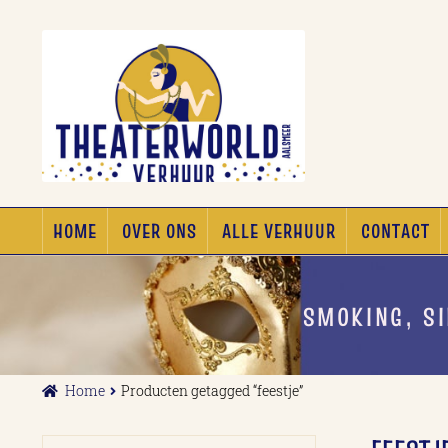
Ga
Ga
door
naar
naar
de
navigatie
inhoud
HOME
OVER ONS
ALLE VERHUUR
CONTACT
SMOKING, S
Home
Producten getagged “feestje”