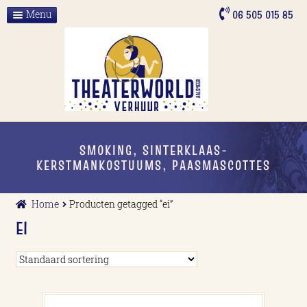
Ga
Ga
06 505 015 85
Menu
door
naar
Home
naar
de
navigatie
inhoud
Over ons
ALLE VERHUUR
Contact
SMOKING, SINTERKLAAS-
KERSTMANKOSTUUMS, PAASMASCOTTES
Home
Producten getagged “ei”
EI