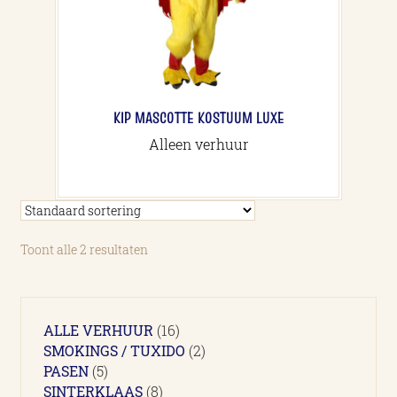
KIP MASCOTTE KOSTUUM LUXE
Alleen verhuur
Toont alle 2 resultaten
16
ALLE VERHUUR
16
producten
2
SMOKINGS / TUXIDO
2
5
producten
PASEN
5
producten
8
SINTERKLAAS
8