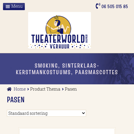
Ga
Ga
06 505 015 85
Menu
door
naar
Home
naar
de
navigatie
inhoud
Over ons
ALLE VERHUUR
Contact
SMOKING, SINTERKLAAS-
KERSTMANKOSTUUMS, PAASMASCOTTES
Home
Product Thema
Pasen
PASEN