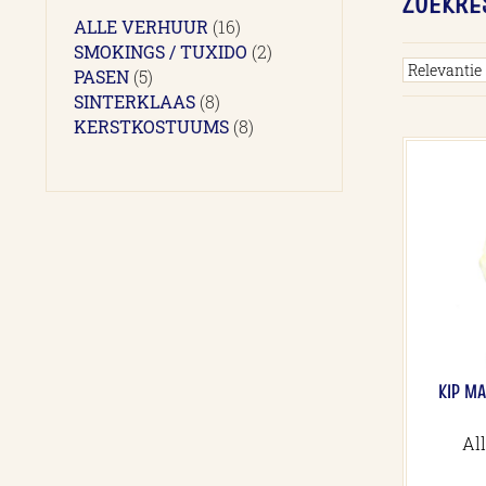
ZOEKRE
16
ALLE VERHUUR
16
producten
2
SMOKINGS / TUXIDO
2
5
producten
PASEN
5
producten
8
SINTERKLAAS
8
producten
8
KERSTKOSTUUMS
8
producten
KIP M
Al