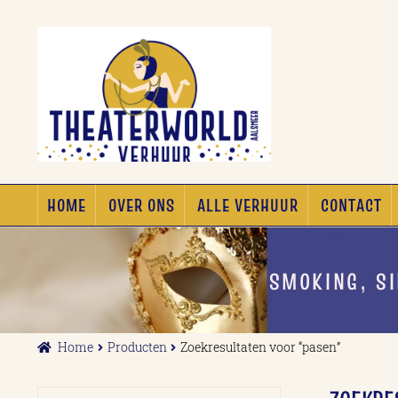
Ga
Ga
door
naar
naar
de
navigatie
inhoud
HOME
OVER ONS
ALLE VERHUUR
CONTACT
SMOKING, S
Home
Producten
Zoekresultaten voor “pasen”