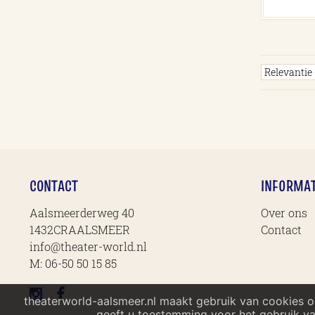
CONTACT
INFORMAT
Aalsmeerderweg 40
Over ons
1432CRAALSMEER
Contact
info@theater-world.nl
M:
06-50 50 15 85
theaterworld-aalsmeer.nl maakt gebruik van cookies 
geeft u toestemming voor het gebruik va